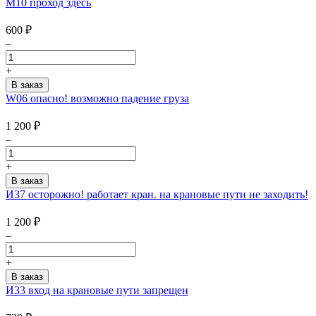
М10 проход здесь
600
₽
–
+
W06 опасно! возможно падение груза
1 200
₽
–
+
И37 осторожно! работает кран. на крановые пути не заходить!
1 200
₽
–
+
И33 вход на крановые пути запрещен