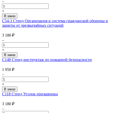
–
+
С54-3 Стенд Организация и система гражданской обороны и
защиты от чрезвычайных ситуаций
3 180
₽
–
+
С148 Стенд инструктаж по пожарной безопасности
1 950
₽
–
+
C118 Стенд Уголок призывника
3 180
₽
–