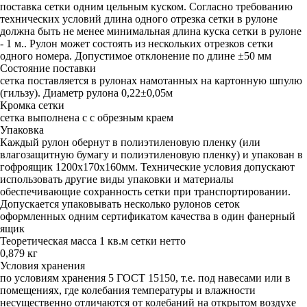
поставка сетки одним цельным куском. Согласно требованию
технических условий длина одного отрезка сетки в рулоне
должна быть не менее минимальная длина куска сетки в рулоне
- 1 м.. Рулон может состоять из нескольких отрезков сетки
одного номера. Допустимое отклонение по длине ±50 мм
Состояние поставки
сетка поставляется в рулонах намотанных на картонную шпулю
(гильзу). Диаметр рулона 0,22±0,05м
Кромка сетки
сетка выполнена с с обрезным краем
Упаковка
Каждый рулон обернут в полиэтиленовую пленку (или
влагозащитную бумагу и полиэтиленовую пленку) и упакован в
гофроящик 1200х170х160мм. Технические условия допускают
использовать другие виды упаковки и материалы
обеспечивающие сохранность сетки при транспортировании.
Допускается упаковывать несколько рулонов сеток
оформленных одним сертификатом качества в один фанерный
ящик
Теоретическая масса 1 кв.м сетки нетто
0,879 кг
Условия хранения
по условиям хранения 5 ГОСТ 15150, т.е. под навесами или в
помещениях, где колебания температуры и влажности
несущественно отличаются от колебаний на открытом воздухе