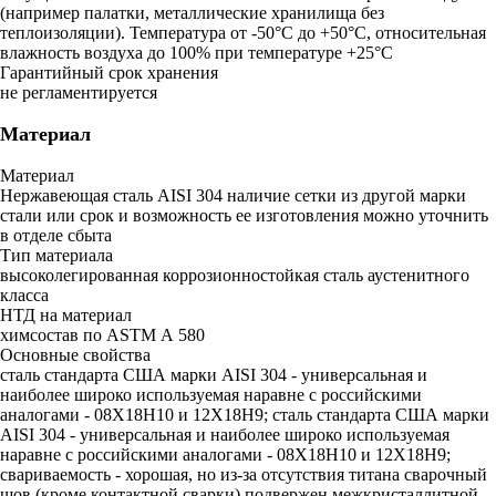
(например палатки, металлические хранилища без
теплоизоляции). Температура от -50°С до +50°С, относительная
влажность воздуха до 100% при температуре +25°С
Гарантийный срок хранения
не регламентируется
Материал
Материал
Нержавеющая сталь AISI 304 наличие сетки из другой марки
стали или срок и возможность ее изготовления можно уточнить
в отделе сбыта
Тип материала
высоколегированная коррозионностойкая сталь аустенитного
класса
НТД на материал
химсостав по ASTM А 580
Основные свойства
сталь стандарта США марки AISI 304 - универсальная и
наиболее широко используемая наравне с российскими
аналогами - 08Х18Н10 и 12Х18Н9; сталь стандарта США марки
AISI 304 - универсальная и наиболее широко используемая
наравне с российскими аналогами - 08Х18Н10 и 12Х18Н9;
свариваемость - хорошая, но из-за отсутствия титана сварочный
шов (кроме контактной сварки) подвержен межкристаллитной