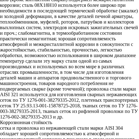
коррозии; сталь 08Х18Н10 используется более широко при
необходимости в последующей термической обработке (закалке)
и холодной деформации, в качестве деталей печной арматуры,
теплообменников, муфелей, роторов, патрубков и коллекторов
выхлопных систем, электродов искровых зажигательных свечей
и проч.; слабомагнитна, в термообработанном состоянии
практически немагнитная; хорошая сопротивляемость
атмосферной и межкристаллитной коррозии в совокупности с
жаростойкостью, стабильностью, прочностью, легкостью
обработки, возможностью использования в широком диапазоне
температур сделали эту марку стали одной из самых
производимых и используемых во всем мире в различных
отраслях промышленности, в том числе для изготовления
деталей машин и аппаратов продовольственного и торгового
машиностроения, товаров народного потребления не
подвергаемых сварке (кроме точечной); проволока стали марки
AISI 321 используется для изготовления сварных нержавеющих
сеток по ТУ 1276-001-38279335-2012, плетеных транспортерных
сеток ТУ 25.93.13-001-15878725-2018, тканых сеток по ТУ 1276-
003-38279335-2013, тканых сеток из рифленой проволоки по ТУ
1276-002-38279335-2013 и др.
Коррозионная стойкость
сетка и проволока из нержавеющей стали марки AISI 304
обладает хорошей сопротивляемостью к атмосферной и