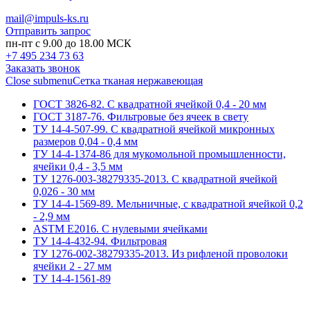
mail@impuls-ks.ru
Отправить запрос
пн-пт с 9.00 до 18.00 МСК
+7 495 234 73 63
Заказать звонок
Close submenu
Сетка тканая нержавеющая
ГОСТ 3826-82. C квадратной ячейкой 0,4 - 20 мм
ГОСТ 3187-76. Фильтровые без ячеек в свету
ТУ 14-4-507-99. C квадратной ячейкой микронных
размеров 0,04 - 0,4 мм
ТУ 14-4-1374-86 для мукомольной промышленности,
ячейки 0,4 - 3,5 мм
ТУ 1276-003-38279335-2013. С квадратной ячейкой
0,026 - 30 мм
ТУ 14-4-1569-89. Мельничные, с квадратной ячейкой 0,2
- 2,9 мм
ASTM E2016. С нулевыми ячейками
ТУ 14-4-432-94. Фильтровая
ТУ 1276-002-38279335-2013. Из рифленой проволоки
ячейки 2 - 27 мм
ТУ 14-4-1561-89