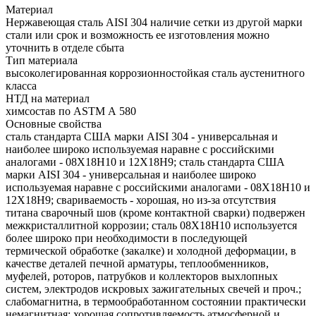
Материал
Нержавеющая сталь AISI 304 наличие сетки из другой марки
стали или срок и возможность ее изготовления можно
уточнить в отделе сбыта
Тип материала
высоколегированная коррозионностойкая сталь аустенитного
класса
НТД на материал
химсостав по ASTM А 580
Основные свойства
сталь стандарта США марки AISI 304 - универсальная и
наиболее широко используемая наравне с российскими
аналогами - 08Х18Н10 и 12Х18Н9; сталь стандарта США
марки AISI 304 - универсальная и наиболее широко
используемая наравне с российскими аналогами - 08Х18Н10 и
12Х18Н9; свариваемость - хорошая, но из-за отсутствия
титана сварочный шов (кроме контактной сварки) подвержен
межкристаллитной коррозии; сталь 08Х18Н10 используется
более широко при необходимости в последующей
термической обработке (закалке) и холодной деформации, в
качестве деталей печной арматуры, теплообменников,
муфелей, роторов, патрубков и коллекторов выхлопных
систем, электродов искровых зажигательных свечей и проч.;
слабомагнитна, в термообработанном состоянии практически
немагнитная; хорошая сопротивляемость атмосферной и