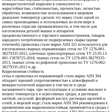
межкристаллитной коррозии в совокупности с
жаростойкостью, стабильностью, прочностью, легкостью
обработки, возможностью использования в широком
диапазоне температур сделали эту марку стали одной из
самых производимых и используемых во всем мире в
различных отраслях промышленности, в том числе для
изготовления деталей машин и аппаратов
продовольственного и торгового машиностроения, товаров
народного потребления не подвергаемых сварке (кроме
точечной); проволока стали марки AISI 321 используется для
изготовления сварных нержавеющих сеток по ТУ 1276-001-
38279335-2012, плетеных транспортерных сеток ТУ 25.93.13-
001-15878725-2018, тканых сеток по ТУ 1276-003-38279335-
2013, тканых сеток из рифленой проволоки по ТУ 1276-002-
38279335-2013 и др.
Коррозионная стойкость
сетка и проволока из нержавеющей стали марки AISI 304
обладает хорошей сопротивляемостью к атмосферной и
межкристаллитной коррозии в том числе в среде
насыщенного пара, при эксплуатации в условиях высоких и
низких температур и в агрессивных средах, в растворах
азотной, уксусной, фосфорной кислот, растворах щелочей и
солей, в морской воде; сталь марки AISI 304 рекомендована к
применению как коррозионностойкая; применяется в средах с
большой агрессивностью; сталь марки AISI 304 неустойчива в