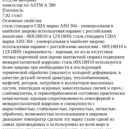
химсостав по ASTM А 580
Плотность
7,92 г/см3
Основные свойства
сталь стандарта США марки AISI 304 - универсальная и
наиболее широко используемая наравне с российскими
аналогами - 08Х18Н10 и 12Х18Н9; сталь стандарта США
марки AISI 304 - универсальная и наиболее широко
используемая наравне с российскими аналогами - 08Х18Н10 и
12Х18Н9; свариваемость - хорошая, но из-за отсутствия
титана сварочный шов (кроме контактной сварки) подвержен
межкристаллитной коррозии; сталь 08Х18Н10 используется
более широко при необходимости в последующей
термической обработке (закалке) и холодной деформации, в
качестве деталей печной арматуры, теплообменников,
муфелей, роторов, патрубков и коллекторов выхлопных
систем, электродов искровых зажигательных свечей и проч.;
слабомагнитна, в термообработанном состоянии практически
немагнитная; хорошая сопротивляемость атмосферной и
межкристаллитной коррозии в совокупности с
жаростойкостью, стабильностью, прочностью, легкостью
обработки, возможностью использования в широком
диапазоне температур сделали эту марку стали одной из
самых производимых и используемых во всем мире в