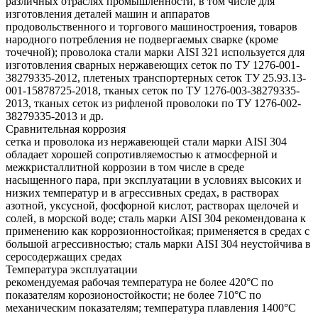
различных отраслях промышленности, в том числе для
изготовления деталей машин и аппаратов
продовольственного и торгового машиностроения, товаров
народного потребления не подвергаемых сварке (кроме
точечной); проволока стали марки AISI 321 используется для
изготовления сварных нержавеющих сеток по ТУ 1276-001-
38279335-2012, плетеных транспортерных сеток ТУ 25.93.13-
001-15878725-2018, тканых сеток по ТУ 1276-003-38279335-
2013, тканых сеток из рифленой проволоки по ТУ 1276-002-
38279335-2013 и др.
Сравнительная коррозия
сетка и проволока из нержавеющей стали марки AISI 304
обладает хорошей сопротивляемостью к атмосферной и
межкристаллитной коррозии в том числе в среде
насыщенного пара, при эксплуатации в условиях высоких и
низких температур и в агрессивных средах, в растворах
азотной, уксусной, фосфорной кислот, растворах щелочей и
солей, в морской воде; сталь марки AISI 304 рекомендована к
применению как коррозионностойкая; применяется в средах с
большой агрессивностью; сталь марки AISI 304 неустойчива в
серосодержащих средах
Температура эксплуатации
рекомендуемая рабочая температура не более 420°С по
показателям корозионостойкости; не более 710°С по
механическим показателям; температура плавления 1400°С