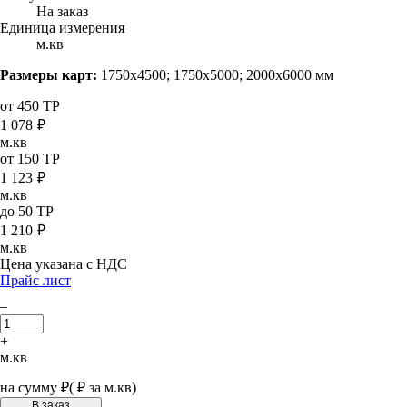
На заказ
Единица измерения
м.кв
Размеры карт:
1750х4500; 1750х5000; 2000х6000 мм
от 450 ТР
1 078
₽
м.кв
от 150 ТР
1 123
₽
м.кв
до 50 ТР
1 210
₽
м.кв
Цена указана с НДС
Прайс лист
–
+
м.кв
на сумму
₽
(
₽ за м.кв)