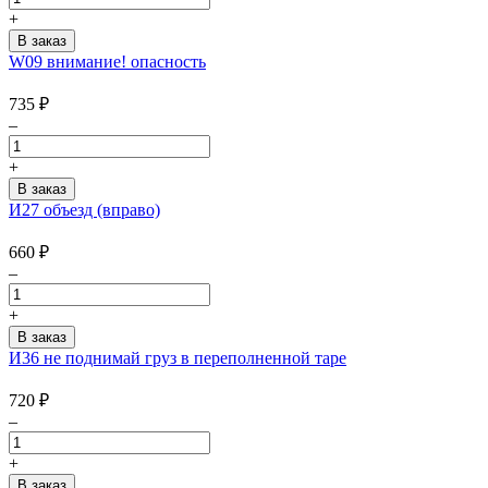
+
W09 внимание! опасность
735
₽
–
+
И27 объезд (вправо)
660
₽
–
+
И36 не поднимай груз в переполненной таре
720
₽
–
+