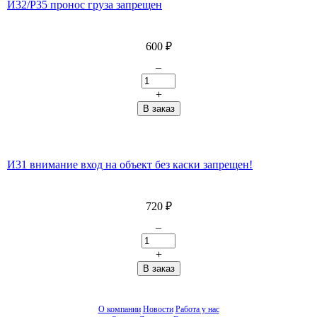
И32/P35 пронос груза запрещен
600
₽
–
+
И31 внимание вход на объект без каски запрещен!
720
₽
–
+
О компании
Новости
Работа у нас