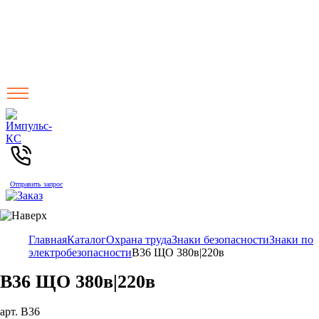
Отправить запрос
Главная
Каталог
Охрана труда
Знаки безопасности
Знаки по
электробезопасности
В36 ЩО 380в|220в
В36 ЩО 380в|220в
арт. В36