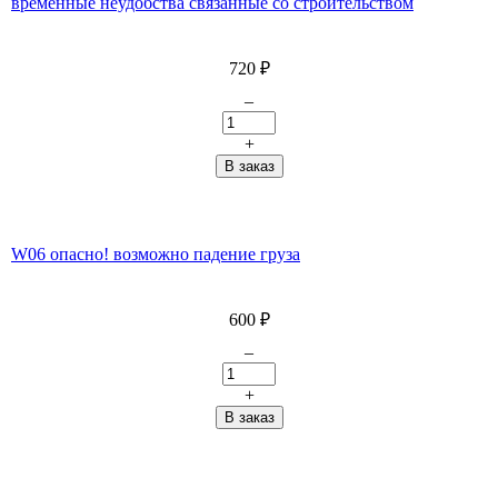
временные неудобства связанные со строительством
720
₽
–
+
W06 опасно! возможно падение груза
600
₽
–
+