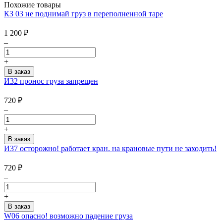
Похожие товары
КЗ 03 не поднимай груз в переполненной таре
1 200
₽
–
+
И32 пронос груза запрещен
720
₽
–
+
И37 осторожно! работает кран. на крановые пути не заходить!
720
₽
–
+
W06 опасно! возможно падение груза