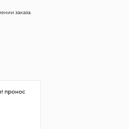
ении заказа.
! пронос
а