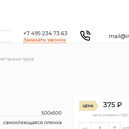
+7 495 234 73 63
mail@i
Заказать звонок
е! пронос груза
375
₽
ЦЕНА
500х500
Цена указана с НДС
самоклеющаяся пленка
–
+
шт