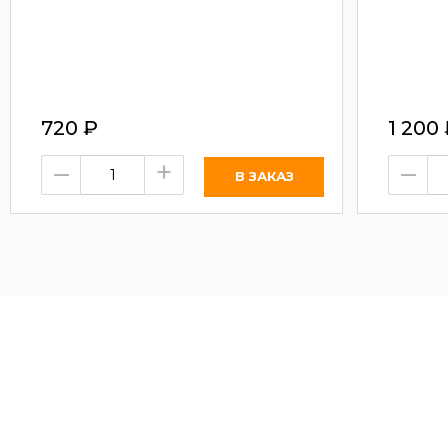
720
₽
1 200
–
+
–