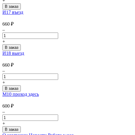
+
И17 въезд
660
₽
–
+
И18 выезд
660
₽
–
+
М10 проход здесь
600
₽
–
+