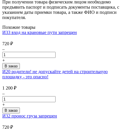
При получении товара физическим лицом необходимо
предъявить паспорт и подписать документы поставщика, с
указанием даты приемки товара, а также ФИО и подписи
покупателя.
Похожие товары
И33 вход на крановые пути запрещен
720
₽
–
+
И20 родители! не допускайте детей на строительную
площадку - это опасно!
1 200
₽
–
+
И32 пронос груза запрещен
720
₽