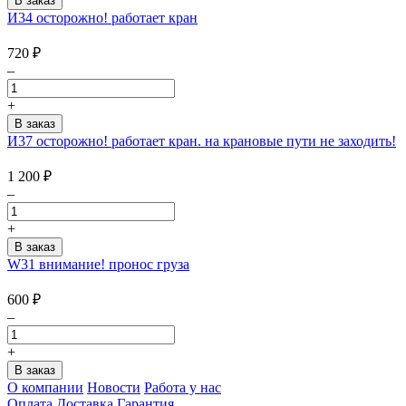
И34 осторожно! работает кран
720
₽
–
+
И37 осторожно! работает кран. на крановые пути не заходить!
1 200
₽
–
+
W31 внимание! пронос груза
600
₽
–
+
О компании
Новости
Работа у нас
Оплата
Доставка
Гарантия