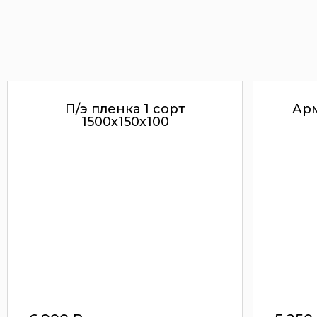
П/э пленка 1 сорт
Арм
1500х150х100