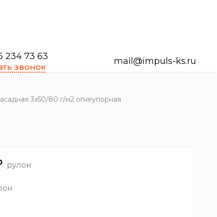
5 234 73 63
mail@impuls-ks.ru
ать звонок
асадная 3х50/80 г/м2 огнеупорная
₽
рулон
лон