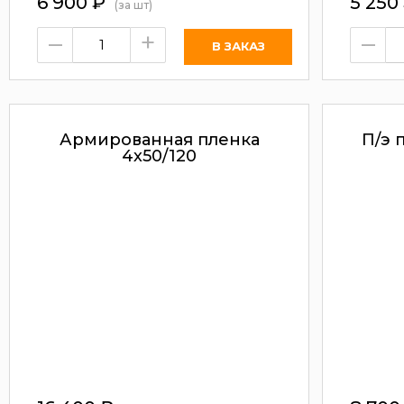
6 900
₽
5 250
(за шт)
–
+
–
Армированная пленка
П/э 
4х50/120