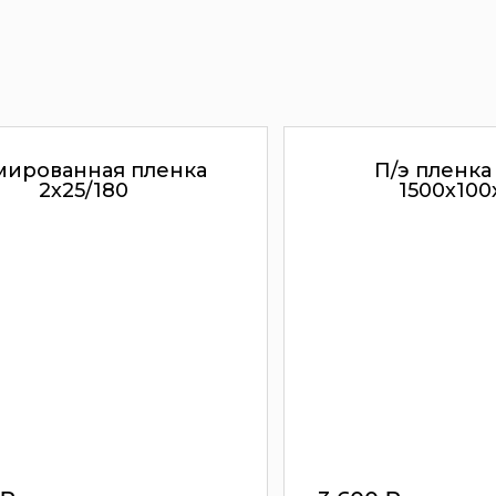
ированная пленка
П/э пленка 
2х25/180
1500х100