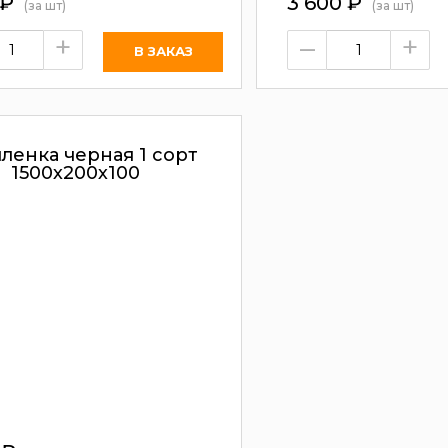
₽
3 600
₽
(за шт)
(за шт)
+
–
+
пленка черная 1 сорт
1500х200х100