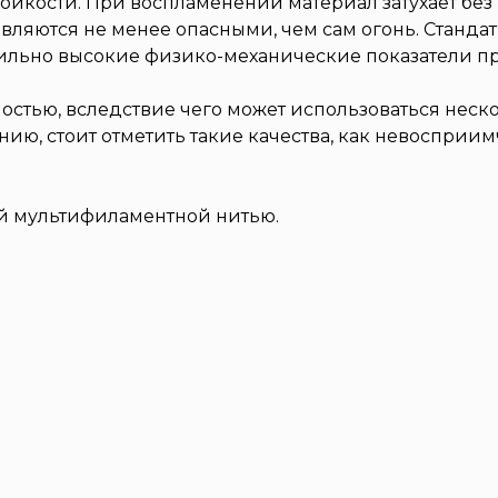
тойкости. При воспламенении материал затухает бе
являются не менее опасными, чем сам огонь. Станд
ильно высокие физико-механические показатели пр
остью, вследствие чего может использоваться неско
ию, стоит отметить такие качества, как невосприим
й мультифиламентной нитью.