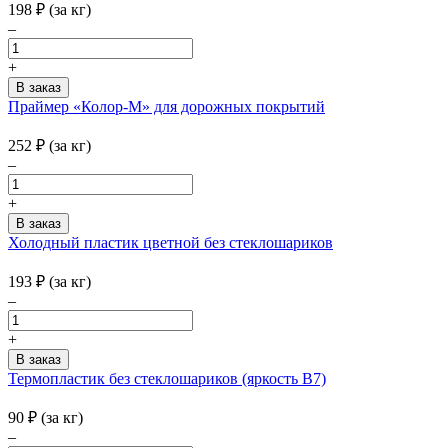
198
₽
(за кг)
–
+
Праймер «Колор-М» для дорожных покрытий
252
₽
(за кг)
–
+
Холодный пластик цветной без стеклошариков
193
₽
(за кг)
–
+
Термопластик без стеклошариков (яркость В7)
90
₽
(за кг)
–