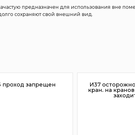
у зачастую предназначен для использования вне по
 долго сохраняют свой внешний вид.
3 проход запрещен
И37 осторожно
кран. на крано
заходи