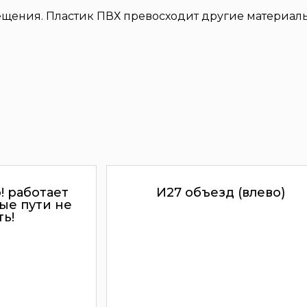
мещения. Пластик ПВХ превосходит другие материал
! работает
И27 объезд (влево)
вые пути не
ть!