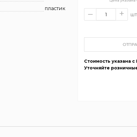
Цена указана
пластик
–
+
шт
ОТПРА
Стоимость указана с 
Уточняйте розничные