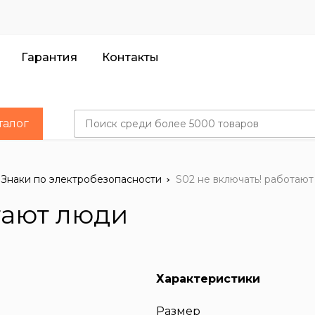
Гарантия
Контакты
ности
ССЕТИ»
ки
талог
Знаки по электробезопасности
S02 не включать! работаю
тают люди
Характеристики
Размер