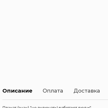
Эвакуационные знаки
Описание
Оплата
Доставка
Плакат (знак) "не включать! работают люди"