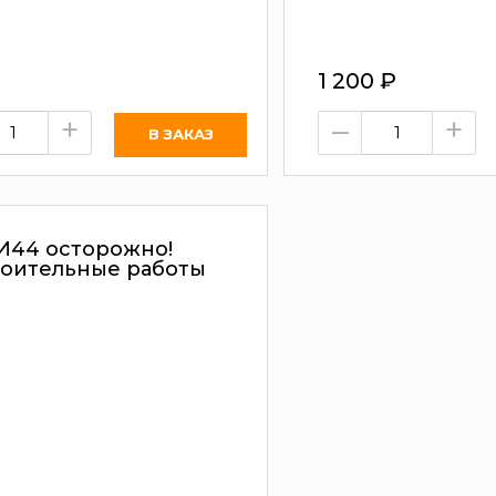
1 200
₽
+
–
+
И44 осторожно!
роительные работы