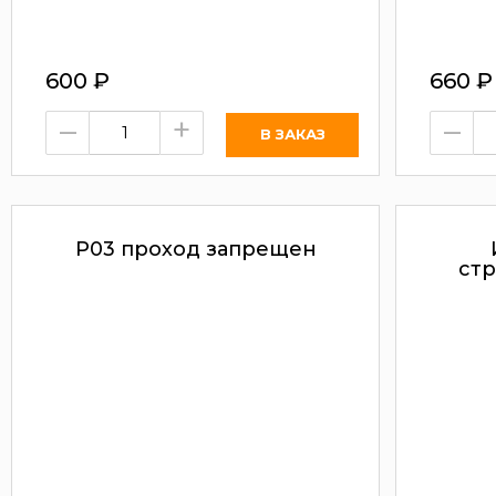
600
₽
660
₽
–
+
–
Р03 проход запрещен
ст