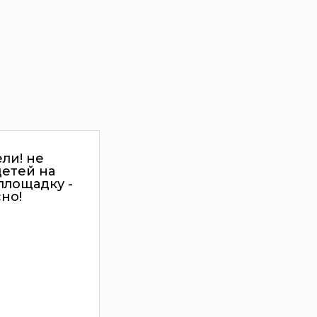
ли! не
детей на
площадку -
но!