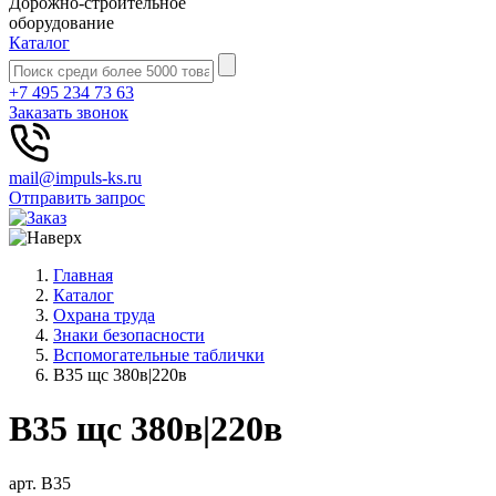
Дорожно-строительное
оборудование
Каталог
+7 495 234 73 63
Заказать звонок
mail@impuls-ks.ru
Отправить запрос
Главная
Каталог
Охрана труда
Знаки безопасности
Вспомогательные таблички
B35 щс 380в|220в
B35 щс 380в|220в
арт. B35