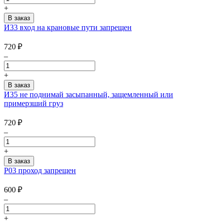
+
И33 вход на крановые пути запрещен
720
₽
–
+
И35 не поднимай засыпанный, защемленный или
примерзший груз
720
₽
–
+
Р03 проход запрещен
600
₽
–
+