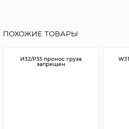
ПОХОЖИЕ ТОВАРЫ
И32/Р35 пронос груза
W31
запрещен