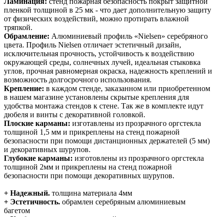
Ламинация:
стенд пожарная безопасность покрыт защитной
пленкой толщиной в 25 мк - что дает дополнительную защиту
от физических воздействий, можно протирать влажной
тряпкой.
Обрамление:
Алюминиевый профиль «Nielsen» серебряного
цвета. Профиль Nielsen отличает эстетичный дизайн,
исключительная прочность, устойчивость к воздействию
окружающей среды, солнечных лучей, идеальная стыковка
углов, прочная равномерная окраска, надежность креплений и
возможность долгосрочного использования.
Крепление:
в каждом стенде, заказанном или приобретенном
в нашем магазине установлены скрытые крепления для
удобства монтажа стендов к стене. Так же в комплекте идут
дюбеля и винты с декоративной головкой.
Плоские карманы:
изготавлены из прозрачного оргстекла
толщиной 1,5 мм и прикреплены на стенд пожарной
безопасности при помощи дистанционных держателей (5 мм)
и декоративных шурупов.
Глубокие карманы:
изготовлены из прозрачного оргстекла
толщиной 2мм и прикреплены на стенд пожарной
безопасности при помощи декоративных шурупов.
+ Надежный.
толщина материала 4мм
+ Эстетичность.
обрамлен серебряным алюминиевым
багетом