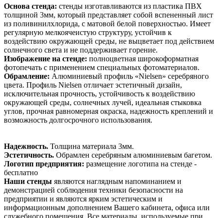
Основа стенда:
стенды изготавливаются из пластика ПВХ
толщиной 3мм, который представляет собой вспененный лист
из поливинилхлорида, с матовой белой поверхностью. Имеет
регулярную мелкоячеистую структуру, устойчив к
воздействию окружающей среды, не выцветает под действием
солнечного света и не поддерживает горение.
Изображение на стенде:
полноцветная широкоформатная
фотопечать с применением специальных фотоматериалов.
Обрамление:
Алюминиевый профиль «Nielsen» серебряного
цвета. Профиль Nielsen отличает эстетичный дизайн,
исключительная прочность, устойчивость к воздействию
окружающей среды, солнечных лучей, идеальная стыковка
углов, прочная равномерная окраска, надежность креплений и
возможность долгосрочного использования.
Надежность.
Толщина материала 3мм.
Эстетичность.
Обрамлен серебряным алюминиевым багетом.
Логотип предприятия:
размещение логотипа на стенде -
бесплатно
Наши стенды
являются наглядным напоминанием и
демонстрацией соблюдения техники безопасности на
предприятии и являются ярким эстетическим и
информационным дополнением Вашего кабинета, офиса или
служебного помещения. Все материалы, используемые при