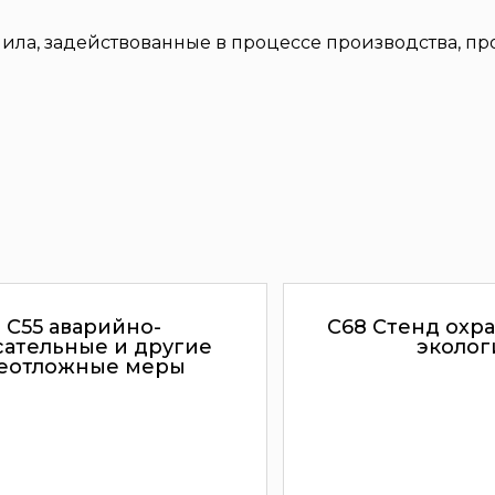
ила, задействованные в процессе производства, пр
С55 аварийно-
С68 Стенд охра
сательные и другие
эколог
еотложные меры