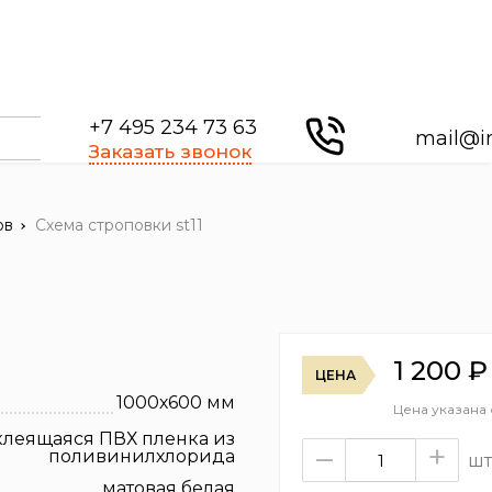
+7 495 234 73 63
mail@i
Заказать звонок
ов
Схема строповки st11
1 200
₽
ЦЕНА
1000х600 мм
Цена указана
клеящаяся ПВХ пленка из
–
+
поливинилхлорида
шт
матовая белая