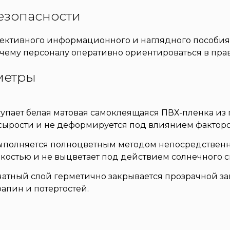
безопасности
фективного информационного и наглядного пособия 
очему персоналу оперативно ориентироваться в пра
метры
тупает белая матовая самоклеящаяся ПВХ-пленка и
к сырости и не деформируется под влиянием факто
полняется полноцветным методом непосредственно 
костью и не выцветает под действием солнечного с
атный слой герметично закрывается прозрачной з
апин и потертостей.