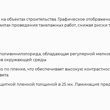
на объектах строительства. Графическое отображен
вилах проведения такелажных работ, снижая риски 
з поливинилхлорида, обладающая регулярной мелкоя
ров окружающей среды.
по пленке, что обеспечивает высокую контрастнос
вета.
ащитной пленкой толщиной в 25 мк. Ламинация пре