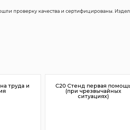
ошли проверку качества и сертифицированы. Издел
на труда и
С20 Стенд первая помощ
ия
(при чрезвычайных
ситуациях)