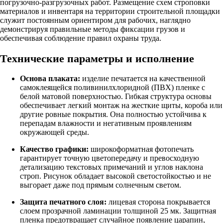
погрузочно-разгрузочных работ. Размещение схем строповки
материалов и инвентаря на территории строительной площадки
служит постоянным ориентиром для рабочих, наглядно
демонстрируя правильные методы фиксации грузов и
обеспечивая соблюдение правил охраны труда.
Технические параметры и исполнение
Основа плаката:
изделие печатается на качественной
самоклеящейся поливинилхлоридной (ПВХ) пленке с
белой матовой поверхностью. Гибкая структура основы
обеспечивает легкий монтаж на жесткие щиты, короба или
другие ровные покрытия. Она полностью устойчива к
перепадам влажности и негативным проявлениям
окружающей среды.
Качество графики:
широкоформатная фотопечать
гарантирует точную цветопередачу и превосходную
детализацию текстовых примечаний и углов наклона
строп. Рисунок обладает высокой светостойкостью и не
выгорает даже под прямым солнечным светом.
Защита печатного слоя:
лицевая сторона покрывается
слоем прозрачной ламинации толщиной 25 мк. Защитная
пленка предотвращает случайное появление царапин,