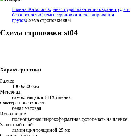
Главная
Каталог
Охрана труда
Плакаты по охране труда и
безопасности
Схемы строповки и складирования
грузов
Схема строповки st04
Схема строповки st04
Характеристики
Размер
1000х600 мм
Материал
самоклеящаяся ПВХ пленка
Фактура поверхности
белая матовая
Исполнение
полноцветная широкоформатная фотопечать на пленке
Защитный слой
ламинация толщиной 25 мк
Свойства плаката