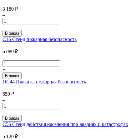
3 180
₽
–
+
С16 Стенд пожарная безопасность
6 080
₽
–
+
ПС44 Плакаты пожарная безопасность
650
₽
–
+
С56 Стенд действия населения при авариях и катастрофах
5 120
₽