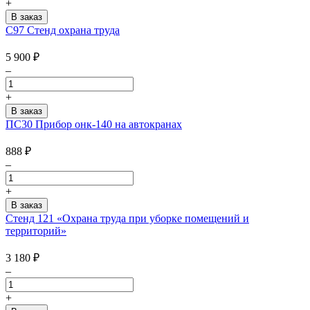
+
С97 Стенд охрана труда
5 900
₽
–
+
ПС30 Прибор онк-140 на автокранах
888
₽
–
+
Стенд 121 «Охрана труда при уборке помещений и
территорий»
3 180
₽
–
+