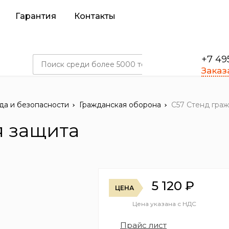
Гарантия
Контакты
+7 49
Заказ
да и безопасности
Гражданская оборона
С57 Стенд гра
я защита
5 120
₽
ЦЕНА
Цена указана с НДС
Прайс лист