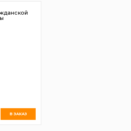
ажданской
ы