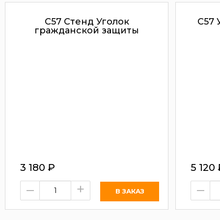
С57 Стенд Уголок
С57 
гражданской защиты
3 180
₽
5 120
–
+
–