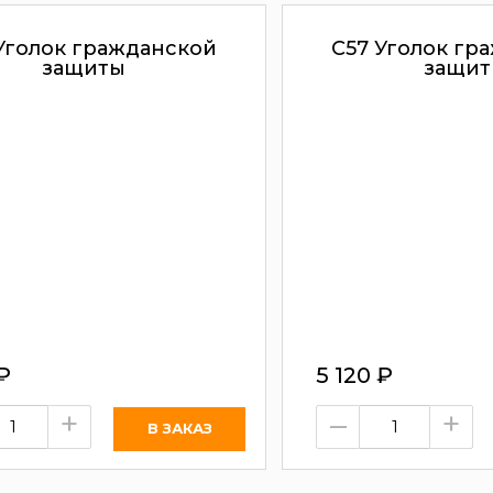
Уголок гражданской
С57 Уголок гр
защиты
защит
₽
5 120
₽
+
–
+