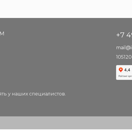
АМ
+7 4
mail@i
105120
ть у наших специалистов.