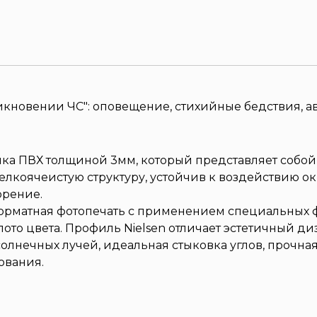
кновении ЧС": оповещение, стихийные бедствия, ав
ика ПВХ толщиной 3мм, который представляет собой
елкоячеистую структуру, устойчив к воздействию о
орение.
рматная фотопечать с применением специальных ф
то цвета. Профиль Nielsen отличает эстетичный ди
олнечных лучей, идеальная стыковка углов, прочна
ования.