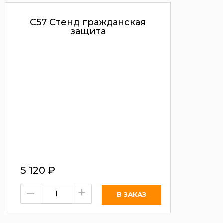
С57 Стенд гражданская
защита
5 120
₽
–
+