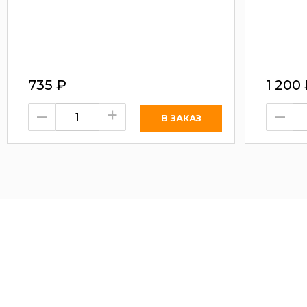
735
₽
1 200
–
+
–