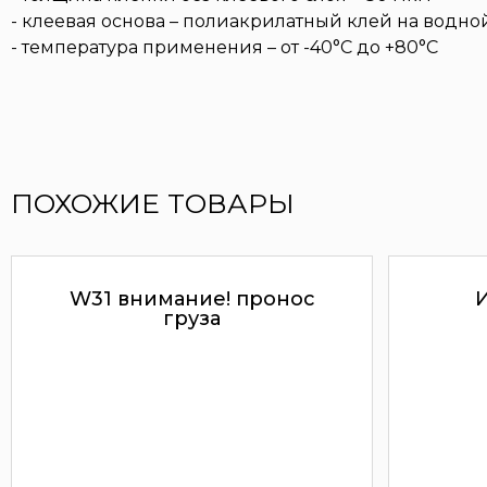
- клеевая основа – полиакрилатный клей на водн
- температура применения – от -40°С до +80°С
ПОХОЖИЕ ТОВАРЫ
W31 внимание! пронос
И
груза