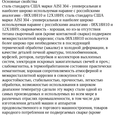
Основные свойства
сталь стандарта США марки AISI 304 - универсальная и
наиболее широко используемая наравне с российскими
аналогами - 08Х18Н10 и 12Х18Н9; сталь стандарта США
марки AISI 304 - универсальная и наиболее широко
используемая наравне с российскими аналогами - 08Х18Н10 и
12Х18Н9; свариваемость - хорошая, но из-за отсутствия
титана сварочный шов (кроме контактной сварки) подвержен
межкристаллитной коррозии; сталь 08Х18Н10 используется
более широко при необходимости в последующей
термической обработке (закалке) и холодной деформации, в
качестве деталей печной арматуры, теплообменников,
муфелей, роторов, патрубков и коллекторов выхлопных
систем, электродов искровых зажигательных свечей и проч.;
слабомагнитна, в термообработанном состоянии практически
немагнитная; хорошая сопротивляемость атмосферной и
межкристаллитной коррозии в совокупности с
жаростойкостью, стабильностью, прочностью, легкостью
обработки, возможностью использования в широком
диапазоне температур сделали эту марку стали одной из
самых производимых и используемых во всем мире в
различных отраслях промышленности, в том числе для
изготовления деталей машин и аппаратов
продовольственного и торгового машиностроения, товаров
народного потребления не подвергаемых сварке (кроме