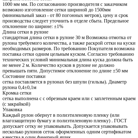
1000 мм мм. По согласованию производителя с заказчиком
возможно изготовление сетки шириной до 1500мм
(минимальный заказ - от 80 погонных метров), цену и срок
производства следует уточнить в отделе сбыта. Предельное
отклонение по ширине: ±1%
Длина сетки в рулоне
стандартная длина сетки в рулоне 30 м Возможна отмотка от
рулона требуемого количества, а также раскрой сетки на куски
необходимых размеров. По требованию Покупателя возможна
поставка сетки одним цельным куском. Согласно требованию
технических условий минимальная длина куска должна быть
не менее 2 м. Количество кусков в рулоне не должно
превышать пяти. Допустимое отклонение по длине ±50 мм
Состояние поставки
сетка поставляется в рулонах без шпули (гильзы). Диаметр
рулона 0,4±0,1м
Кромка сетки
сетка выполнена с с обрезным краем или с заплетенным краем
(с закрайкой)
Упаковка
Каждый рулон обернут в полиэтиленовую пленку (или
влагозащитную бумагу и полиэтиленовую пленку) . ГОСТ
допускает сетку не упаковывать. Допускается упаковывать
несколько рулонов сеток оформленных одним сертификатом
качества в один фанерный ящик