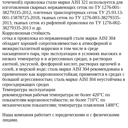
точечной); проволока стали марки AISI 321 используется для
изготовления сварных нержавеющих сеток по ТУ 1276-001-
38279335-2012, плетеных транспортерных сеток ТУ 25.93.13-
001-15878725-2018, тканых сеток по ТУ 1276-003-38279335-
2013, тканых сеток из рифленой проволоки по ТУ 1276-002-
38279335-2013 и др.
Коррозионная стойкость
сетка и проволока из нержавеющей стали марки AISI 304
обладает хорошей сопротивляемостью к атмосферной и
межкристаллитной коррозии в том числе в среде
насыщенного пара, при эксплуатации в условиях высоких и
низких температур и в агрессивных средах, в растворах
азотной, уксусной, фосфорной кислот, растворах щелочей и
солей, в морской воде; сталь марки AISI 304 рекомендована к
применению как коррозионностойкая; применяется в средах с
большой агрессивностью; сталь марки AISI 304 неустойчива в
серосодержащих средах
Температура эксплуатации
рекомендуемая рабочая температура не более 420°С по
показателям корозионостойкости; не более 710°С по
механическим показателям; температура плавления 1400°С
Наша компания работает с юридическими и с физическими
лицами.