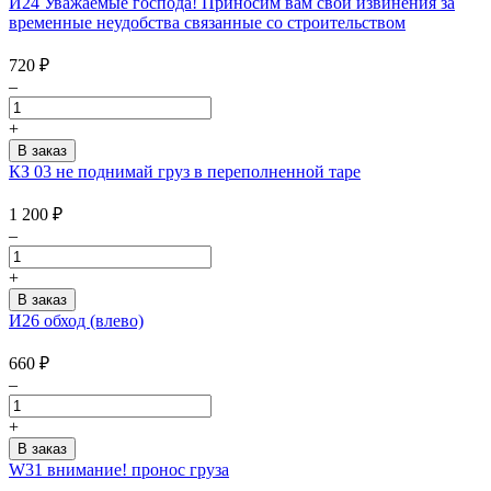
И24 Уважаемые господа! Приносим вам свои извинения за
временные неудобства связанные со строительством
720
₽
–
+
КЗ 03 не поднимай груз в переполненной таре
1 200
₽
–
+
И26 обход (влево)
660
₽
–
+
W31 внимание! пронос груза