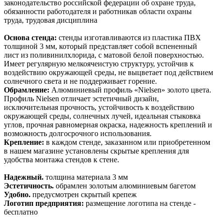
законодательство российской федерации об охране труда,
обязанности работодателя и работникав области охраны
труда, трудовая дисциплина
Основа стенда:
стенды изготавливаются из пластика ПВХ
толщиной 3 мм, который представляет собой вспененный
лист из поливинилхлорида, с матовой белой поверхностью.
Имеет регулярную мелкоячеистую структуру, устойчив к
воздействию окружающей среды, не выцветает под действием
солнечного света и не поддерживает горение.
Обрамление:
Алюминиевый профиль «Nielsen» золото цвета.
Профиль Nielsen отличает эстетичный дизайн,
исключительная прочность, устойчивость к воздействию
окружающей среды, солнечных лучей, идеальная стыковка
углов, прочная равномерная окраска, надежность креплений и
возможность долгосрочного использования.
Крепление:
в каждом стенде, заказанном или приобретенном
в нашем магазине установлены скрытые крепления для
удобства монтажа стендов к стене.
Надежный.
толщина материала 3 мм
Эстетичность.
обрамлен золотым алюминиевым багетом
Удобно.
предусмотрен скрытый крепеж
Логотип предприятия:
размещение логотипа на стенде -
бесплатно