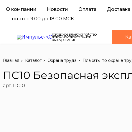
О компании
Новости
Оплата
Доставка
пн-пт с 9.00 до 18.00 МСК
ГОРОДСКОЕ БЛАГОУСТРОЙСТВО
Ка
ДОРОЖНО-СТРОИТЕЛЬНОЕ
ОБОРУДОВАНИЕ
Главная
Каталог
Охрана труда
Плакаты по охране тру
ПС10 Безопасная эксп
арт. ПС10