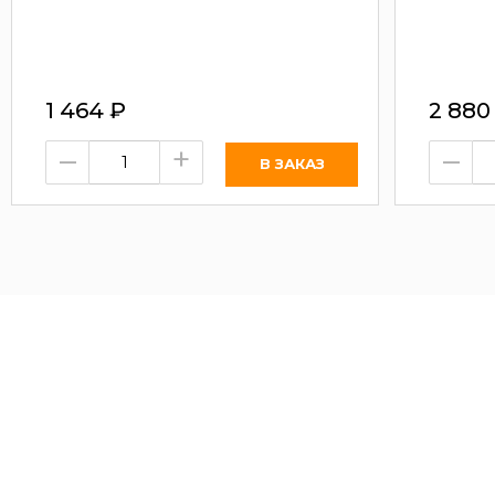
1 464
₽
2 88
–
+
–