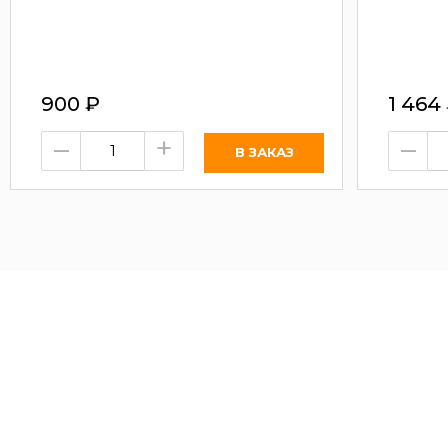
900
₽
1 464
–
+
–