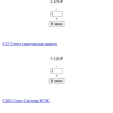
2 478
₽
–
+
С57 Стенд гражданская защита
5 120
₽
–
+
С205 Стенд Система РСЧС