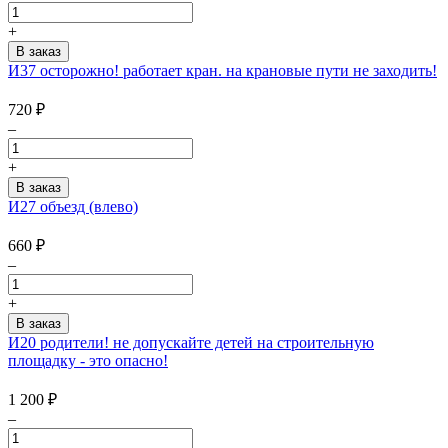
+
И37 осторожно! работает кран. на крановые пути не заходить!
720
₽
–
+
И27 объезд (влево)
660
₽
–
+
И20 родители! не допускайте детей на строительную
площадку - это опасно!
1 200
₽
–