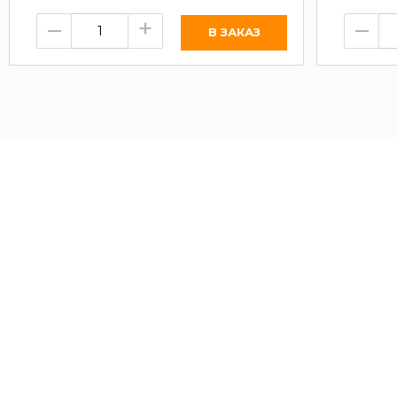
–
+
–