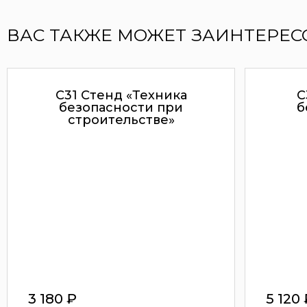
ВАС ТАКЖЕ МОЖЕТ ЗАИНТЕРЕС
С31 Стенд «Техника
С
безопасности при
б
строительстве»
3 180
₽
5 120