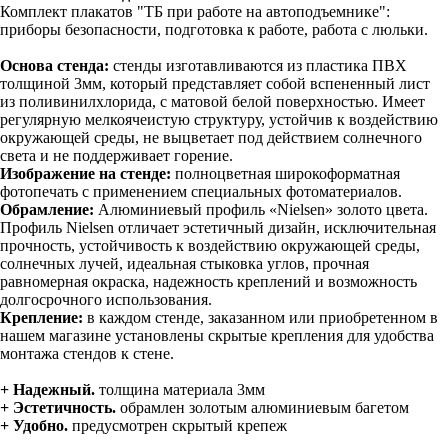
Комплект плакатов "ТБ при работе на автоподъемнике":
приборы безопасности, подготовка к работе, работа с люльки.
Основа стенда:
стенды изготавливаются из пластика ПВХ
толщиной 3мм, который представляет собой вспененный лист
из поливинилхлорида, с матовой белой поверхностью. Имеет
регулярную мелкоячеистую структуру, устойчив к воздействию
окружающей среды, не выцветает под действием солнечного
света и не поддерживает горение.
Изображение на стенде:
полноцветная широкоформатная
фотопечать с применением специальных фотоматериалов.
Обрамление:
Алюминиевый профиль «Nielsen» золото цвета.
Профиль Nielsen отличает эстетичный дизайн, исключительная
прочность, устойчивость к воздействию окружающей среды,
солнечных лучей, идеальная стыковка углов, прочная
равномерная окраска, надежность креплений и возможность
долгосрочного использования.
Крепление:
в каждом стенде, заказанном или приобретенном в
нашем магазине установлены скрытые крепления для удобства
монтажа стендов к стене.
+ Надежный.
толщина материала 3мм
+ Эстетичность.
обрамлен золотым алюминиевым багетом
+ Удобно.
предусмотрен скрытый крепеж