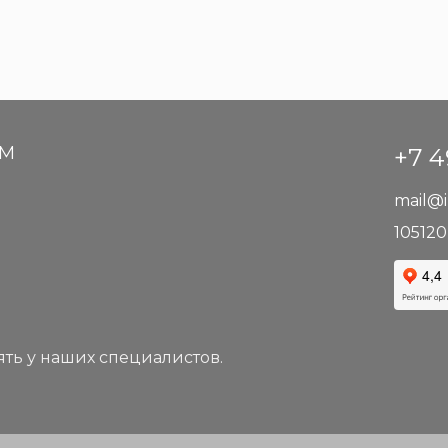
АМ
+7 4
mail@i
105120
ть у наших специалистов.