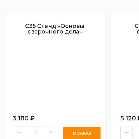
С35 Стенд «Основы
C
сварочного дела»
3 180
₽
5 120
–
+
–