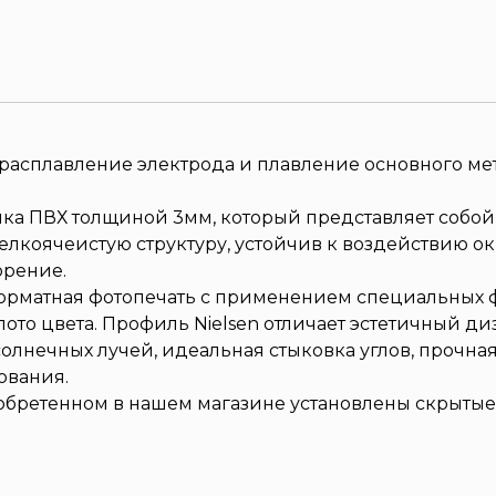
расплавление электрода и плавление основного мет
ика ПВХ толщиной 3мм, который представляет собой
елкоячеистую структуру, устойчив к воздействию о
орение.
рматная фотопечать с применением специальных ф
то цвета. Профиль Nielsen отличает эстетичный ди
олнечных лучей, идеальная стыковка углов, прочна
ования.
обретенном в нашем магазине установлены скрытые