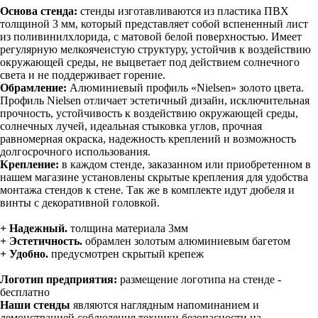
Основа стенда:
стенды изготавливаются из пластика ПВХ
толщиной 3 мм, который представляет собой вспененный лист
из поливинилхлорида, с матовой белой поверхностью. Имеет
регулярную мелкоячеистую структуру, устойчив к воздействию
окружающей среды, не выцветает под действием солнечного
света и не поддерживает горение.
Обрамление:
Алюминиевый профиль «Nielsen» золото цвета.
Профиль Nielsen отличает эстетичный дизайн, исключительная
прочность, устойчивость к воздействию окружающей среды,
солнечных лучей, идеальная стыковка углов, прочная
равномерная окраска, надежность креплений и возможность
долгосрочного использования.
Крепление:
в каждом стенде, заказанном или приобретенном в
нашем магазине установлены скрытые крепления для удобства
монтажа стендов к стене. Так же в комплекте идут дюбеля и
винты с декоративной головкой.
+ Надежный.
толщина материала 3мм
+ Эстетичность.
обрамлен золотым алюминиевым багетом
+ Удобно.
предусмотрен скрытый крепеж
Логотип предприятия:
размещение логотипа на стенде -
бесплатно
Наши стенды
являются наглядным напоминанием и
демонстрацией соблюдения техники безопасности на