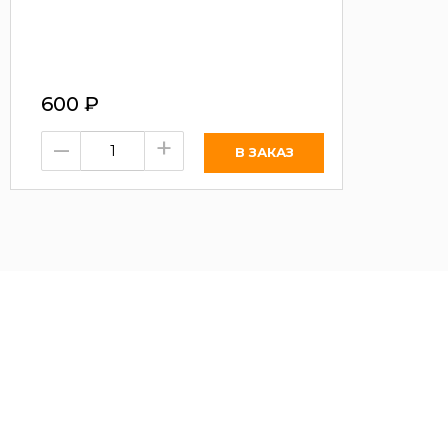
600
₽
–
+