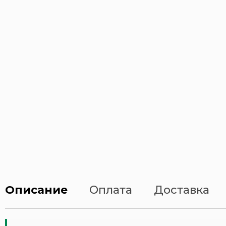
Стенды по электробезопасности
Газоопасные работы
Сварочные работы
Строительство
Химическая безопасность
Электробезопасность
Тематические стенды
Описание
Оплата
Доставка