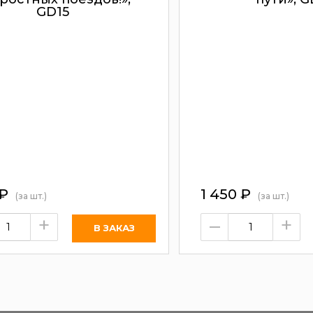
GD15
₽
1 450
₽
(за шт.)
(за шт.)
+
–
+