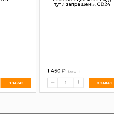
пути запрещен!», GD24
1 450
₽
(за шт.)
–
+