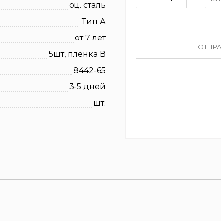
оц. сталь
Тип А
от 7 лет
ОТПРА
5шт, пленка В
8442-65
3-5 дней
шт.