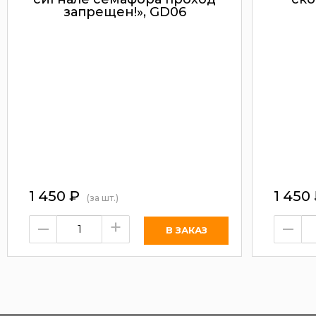
запрещен!», GD06
1 450
₽
1 450
(за шт.)
–
+
–