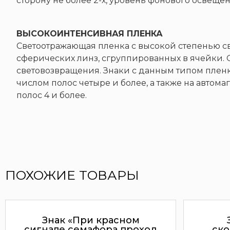
сторону не более 2-х, уровень фонового освеще
ВЫСОКОИНТЕНСИВНАЯ ПЛЕНКА
Светоотражающая пленка с высокой степенью с
сферических линз, сгруппированных в ячейки.
световозвращения. Знаки с данным типом пленк
числом полос четыре и более, а также на автома
полос 4 и более.
ПОХОЖИЕ ТОВАРЫ
Знак «При красном
сигнале семафора проход
ско