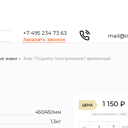
+7 495 234 73 63
mail@i
Заказать звонок
ые знаки
Знак "Поднять токоприемник", временный
1 150
₽
ЦЕНА
450/450мм
Цена указана с НДС
1,3кг
–
+
шт