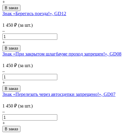
+
Знак «Берегись поезда!», GD12
1 450
₽
(за шт.)
–
+
Знак «При закрытом шлагбауме проход запрещен!», GD08
1 450
₽
(за шт.)
–
+
Знак «Перелезать через автосцепки запрещено!», GD07
1 450
₽
(за шт.)
–
+