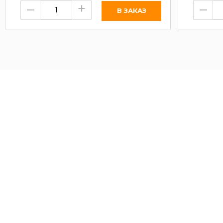
–
+
–