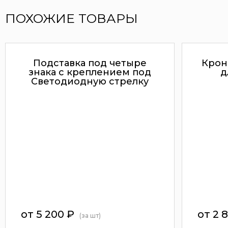
ПОХОЖИЕ ТОВАРЫ
Подставка под четыре
Крон
знака с креплением под
д
Светодиодную стрелку
от
5 200
₽
от
2 
(за шт)