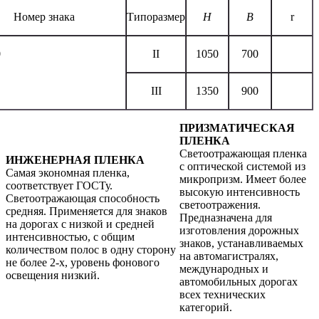
Номер знака
Типоразмер
H
B
r
0
II
1050
700
III
1350
900
ПРИЗМАТИЧЕСКАЯ
ПЛЕНКА
Светоотражающая пленка
ИНЖЕНЕРНАЯ ПЛЕНКА
с оптической системой из
Самая экономная пленка,
микропризм. Имеет более
соответствует ГОСТу.
высокую интенсивность
Светоотражающая способность
светоотражения.
средняя. Применяется для знаков
Предназначена для
на дорогах с низкой и средней
изготовления дорожных
интенсивностью, с общим
знаков, устанавливаемых
количеством полос в одну сторону
на автомагистралях,
не более 2-х, уровень фонового
международных и
освещения низкий.
автомобильных дорогах
всех технических
категорий.