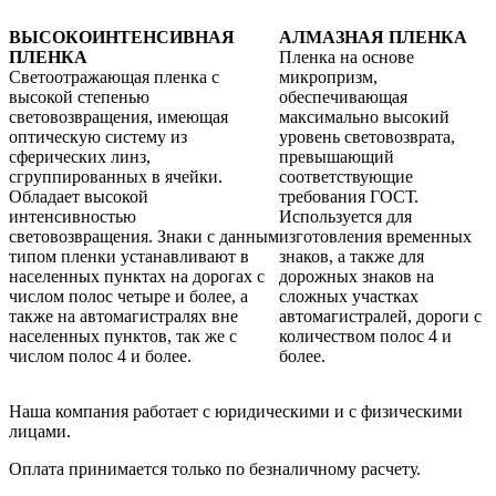
ВЫСОКОИНТЕНСИВНАЯ
АЛМАЗНАЯ ПЛЕНКА
ПЛЕНКА
Пленка на основе
Светоотражающая пленка с
микропризм,
высокой степенью
обеспечивающая
световозвращения, имеющая
максимально высокий
оптическую систему из
уровень световозврата,
сферических линз,
превышающий
сгруппированных в ячейки.
соответствующие
Обладает высокой
требования ГОСТ.
интенсивностью
Используется для
световозвращения. Знаки с данным
изготовления временных
типом пленки устанавливают в
знаков, а также для
населенных пунктах на дорогах с
дорожных знаков на
числом полос четыре и более, а
сложных участках
также на автомагистралях вне
автомагистралей, дороги с
населенных пунктов, так же с
количеством полос 4 и
числом полос 4 и более.
более.
Наша компания работает с юридическими и с физическими
лицами.
Оплата принимается только по безналичному расчету.