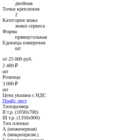
двойная
Точки крепления
2
Категория знака
знаки сервиса
Форма
прямоугольная
Единица измерения
шт
от 25 000 руб.
2 400
₽
шт
Розница
3 000
₽
шт
Цена указана с НДС
Прайс лист
Типоразмер:
II т.р. (1050х700)
III т.р. (1350х900)
Тип пленки:
А (инженерная)
А (микропризм.)