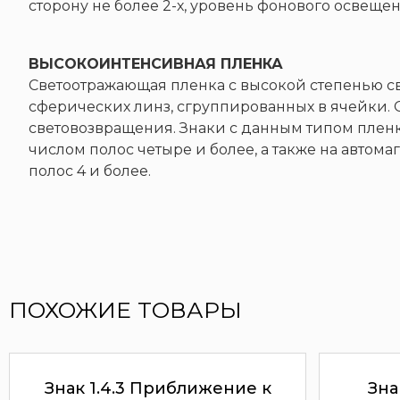
сторону не более 2-х, уровень фонового освеще
ВЫСОКОИНТЕНСИВНАЯ ПЛЕНКА
Светоотражающая пленка с высокой степенью с
сферических линз, сгруппированных в ячейки.
световозвращения. Знаки с данным типом пленк
числом полос четыре и более, а также на автома
полос 4 и более.
ПОХОЖИЕ ТОВАРЫ
Знак 1.4.3 Приближение к
Зна