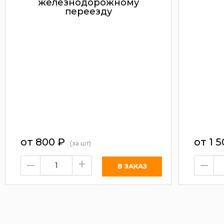
железнодорожному
переезду
от 800
₽
от 1 
(за шт)
–
+
–