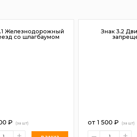
1.1 Железнодорожный
Знак 3.2 Д
еезд со шлагбаумом
запрещ
200
₽
от 1 500
₽
(за шт)
(за шт)
+
–
+