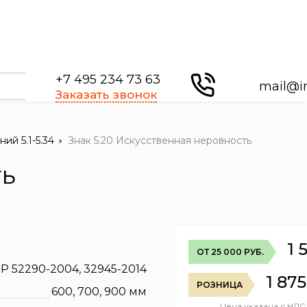
+7 495 234 73 63
mail@i
Заказать звонок
ий 5.1-5.34
Знак 5.20 Искусственная неровность
ть
1 
ОТ 25 000 РУБ.
Р 52290-2004, 32945-2014
1 875
РОЗНИЦА
600, 700, 900 мм
Цена указана с НДС