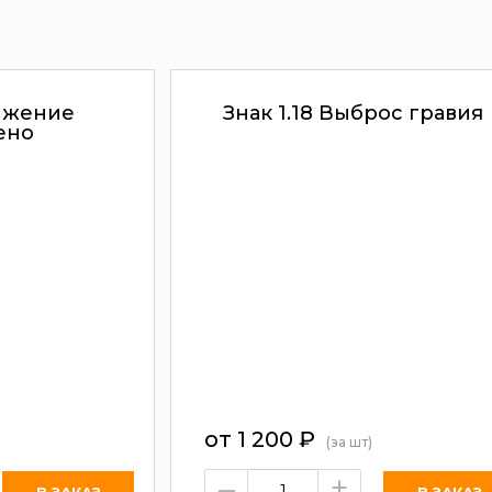
вижение
Знак 1.18 Выброс гравия
ено
от 1 200
₽
(за шт)
–
+