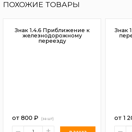
ПОХОЖИЕ ТОВАРЫ
Знак 1.4.6 Приближение к
Знак 
железнодорожному
пер
переезду
от 800
₽
от 1 
(за шт)
–
+
–