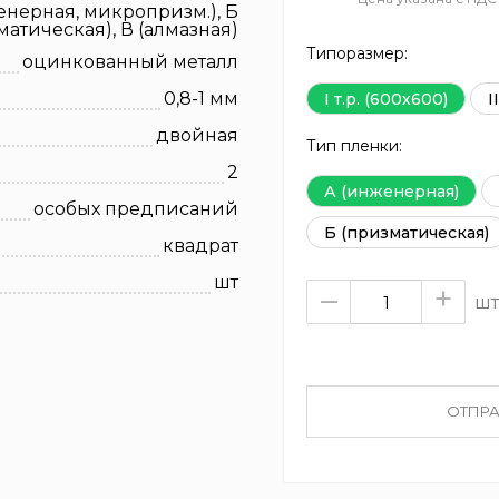
енерная, микропризм.), Б
матическая), В (алмазная)
Типоразмер:
оцинкованный металл
0,8-1 мм
I т.р. (600х600)
I
двойная
Тип пленки:
2
А (инженерная)
особых предписаний
Б (призматическая)
квадрат
шт
–
+
шт
ОТПРА