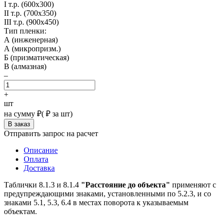
I т.р. (600х300)
II т.р. (700х350)
III т.р. (900х450)
Тип пленки:
А (инженерная)
А (микропризм.)
Б (призматическая)
В (алмазная)
–
+
шт
на сумму
₽
(
₽ за шт)
Отправить запрос на расчет
Описание
Оплата
Доставка
Таблички 8.1.3 и 8.1.4
"Расстояние до объекта"
применяют с
предупреждающими знаками, установленными по 5.2.3, и со
знаками 5.1, 5.3, 6.4 в местах поворота к указываемым
объектам.