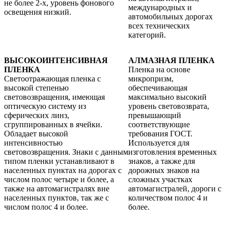
не более 2-х, уровень фонового
международных и
освещения низкий.
автомобильных дорогах
всех технических
категорий.
ВЫСОКОИНТЕНСИВНАЯ
АЛМАЗНАЯ ПЛЕНКА
ПЛЕНКА
Пленка на основе
Светоотражающая пленка с
микропризм,
высокой степенью
обеспечивающая
световозвращения, имеющая
максимально высокий
оптическую систему из
уровень световозврата,
сферических линз,
превышающий
сгруппированных в ячейки.
соответствующие
Обладает высокой
требования ГОСТ.
интенсивностью
Используется для
световозвращения. Знаки с данным
изготовления временных
типом пленки устанавливают в
знаков, а также для
населенных пунктах на дорогах с
дорожных знаков на
числом полос четыре и более, а
сложных участках
также на автомагистралях вне
автомагистралей, дороги с
населенных пунктов, так же с
количеством полос 4 и
числом полос 4 и более.
более.