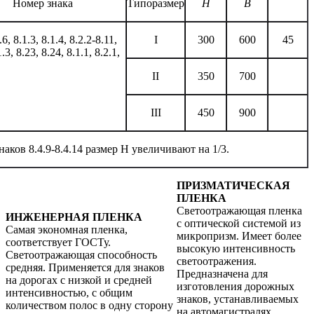
Номер знака
Типоразмер
H
В
.6, 8.1.3, 8.1.4, 8.2.2-8.11,
I
300
600
45
.3, 8.23, 8.24,
8.1.1, 8.2.1,
II
350
700
III
450
900
ков 8.4.9-8.4.14 размер Н увеличивают на 1/3.
ПРИЗМАТИЧЕСКАЯ
ПЛЕНКА
Светоотражающая пленка
ИНЖЕНЕРНАЯ ПЛЕНКА
с оптической системой из
Самая экономная пленка,
микропризм. Имеет более
соответствует ГОСТу.
высокую интенсивность
Светоотражающая способность
светоотражения.
средняя. Применяется для знаков
Предназначена для
на дорогах с низкой и средней
изготовления дорожных
интенсивностью, с общим
знаков, устанавливаемых
количеством полос в одну сторону
на автомагистралях,