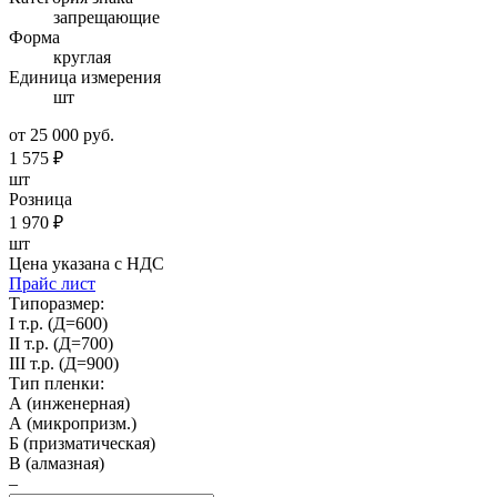
запрещающие
Форма
круглая
Единица измерения
шт
от 25 000 руб.
1 575
₽
шт
Розница
1 970
₽
шт
Цена указана с НДС
Прайс лист
Типоразмер:
I т.р. (Д=600)
II т.р. (Д=700)
III т.р. (Д=900)
Тип пленки:
А (инженерная)
А (микропризм.)
Б (призматическая)
В (алмазная)
–