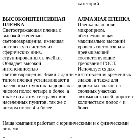
категорий.
ВЫСОКОИНТЕНСИВНАЯ
АЛМАЗНАЯ ПЛЕНКА
ПЛЕНКА
Пленка на основе
Светоотражающая пленка с
микропризм,
высокой степенью
обеспечивающая
световозвращения, имеющая
максимально высокий
оптическую систему из
уровень световозврата,
сферических линз,
превышающий
сгруппированных в ячейки.
соответствующие
Обладает высокой
требования ГОСТ.
интенсивностью
Используется для
световозвращения. Знаки с данным
изготовления временных
типом пленки устанавливают в
знаков, а также для
населенных пунктах на дорогах с
дорожных знаков на
числом полос четыре и более, а
сложных участках
также на автомагистралях вне
автомагистралей, дороги с
населенных пунктов, так же с
количеством полос 4 и
числом полос 4 и более.
более.
Наша компания работает с юридическими и с физическими
лицами.